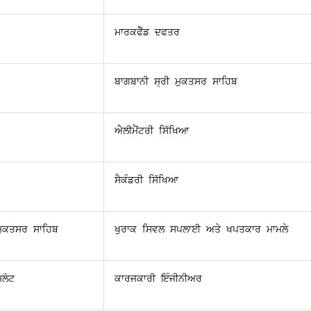
ਮਾਰਕਫੈੱਡ ਦਫਤਰ
ਬਾਗਬਾਨੀ ਸ੍ਰੀ ਮੁਕਤਸਰ ਸਾਹਿਬ
ਐਲੀਮੈਂਟਰੀ ਸਿੱਖਿਆ
ਸੈਕੰਡਰੀ ਸਿੱਖਿਆ
ਮੁਕਤਸਰ ਸਾਹਿਬ
ਖੁਰਾਕ ਸਿਵਲ ਸਪਲਾਈ ਅਤੇ ਖਪਤਕਾਰ ਮਾਮਲੇ
ਲੋਟ
ਕਾਰਜਕਾਰੀ ਇੰਜੀਨੀਅਰ