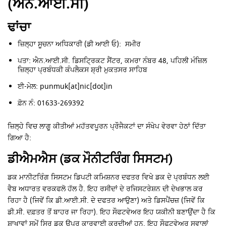
(ਐੱਨ.ਆਈ.ਸੀ)
ਢਾਂਚਾ
ਜ਼ਿਲ੍ਹਾ ਸੂਚਨਾ ਅਧਿਕਾਰੀ (ਡੀ ਆਈ ਓ): ਸਮੀਰ
ਪਤਾ: ਐਨ.ਆਈ.ਸੀ. ਡਿਸਟ੍ਰਿਕਟ ਸੈਂਟਰ, ਕਮਰਾ ਨੰਬਰ 48, ਪਹਿਲੀ ਮੰਜ਼ਿਲ
ਜ਼ਿਲ੍ਹਾ ਪ੍ਰਬੰਧਕੀ ਕੰਪਲੈਕਸ ਸ਼੍ਰੀ ਮੁਕਤਸਰ ਸਾਹਿਬ
ਈ-ਮੇਲ: punmuk[at]nic[dot]in
ਫ਼ੋਨ ਨੰ: 01633-269392
ਜ਼ਿਲ੍ਹੇ ਵਿਚ ਲਾਗੂ ਕੀਤੀਆਂ ਮਹੱਤਵਪੂਰਨ ਪ੍ਰੌਜੈਕਟਾਂ ਦਾ ਸੰਖੇਪ ਵੇਰਵਾ ਹੇਠਾਂ ਦਿੱਤਾ
ਗਿਆ ਹੈ:
ਡੀਐਮਐਸ (ਡਕ ਮੌਨੀਟਰਿੰਗ ਸਿਸਟਮ)
ਡਕ ਮਾਨੀਟਰਿੰਗ ਸਿਸਟਮ ਡਿਪਟੀ ਕਮਿਸ਼ਨਰ ਦਫਤਰ ਵਿਖੇ ਡਕ ਦੇ ਪ੍ਰਬੰਧਨ ਲਈ
ਵੈਬ ਅਧਾਰਤ ਵਰਕਫਲੋ ਹੱਲ ਹੈ. ਇਹ ਰਸੀਦਾਂ ਦੇ ਰਜਿਸਟਰੇਸ਼ਨ ਦੀ ਦੇਖਭਾਲ ਕਰ
ਰਿਹਾ ਹੈ (ਜਿਵੇਂ ਕਿ ਡੀ.ਆਈ.ਸੀ. ਦੇ ਦਫਤਰ ਆਉਣਾ) ਅਤੇ ਡਿਸਪੈਂਚਜ਼ (ਜਿਵੇਂ ਕਿ
ਡੀ.ਸੀ. ਦਫ਼ਤਰ ਤੋਂ ਬਾਹਰ ਜਾ ਰਿਹਾ). ਇਹ ਸੌਫਟਵੇਅਰ ਇਹ ਯਕੀਨੀ ਬਣਾਉਂਦਾ ਹੈ ਕਿ
ਸ਼ਾਖਾਵਾਂ ਸਮੇਂ ਸਿਰ ਡਕ ਉਪਰ ਕਾਰਵਾਈ ਕਰਦੀਆਂ ਹਨ. ਇਹ ਸੌਫਟਵੇਅਰ ਸਵਾਲਾਂ